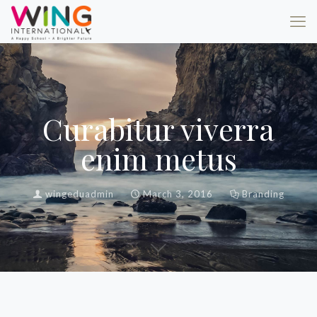
Curabitur viverra
enim metus
wingeduadmin
March 3, 2016
Branding