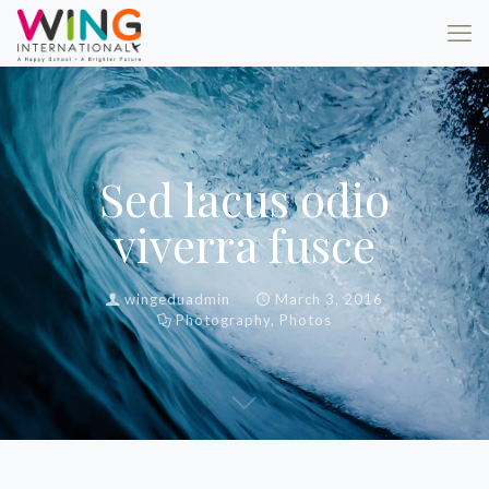
Sed lacus odio
viverra fusce
wingeduadmin
March 3, 2016
Photography
,
Photos