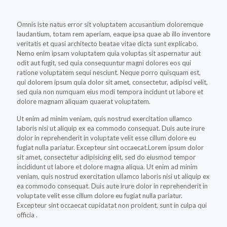
Omnis iste natus error sit voluptatem accusantium doloremque
laudantium, totam rem aperiam, eaque ipsa quae ab illo inventore
veritatis et quasi architecto beatae vitae dicta sunt explicabo.
Nemo enim ipsam voluptatem quia voluptas sit aspernatur aut
odit aut fugit, sed quia consequuntur magni dolores eos qui
ratione voluptatem sequi nesciunt. Neque porro quisquam est,
qui dolorem ipsum quia dolor sit amet, consectetur, adipisci velit,
sed quia non numquam eius modi tempora incidunt ut labore et
dolore magnam aliquam quaerat voluptatem.
Ut enim ad minim veniam, quis nostrud exercitation ullamco
laboris nisi ut aliquip ex ea commodo consequat. Duis aute irure
dolor in reprehenderit in voluptate velit esse cillum dolore eu
fugiat nulla pariatur. Excepteur sint occaecat.Lorem ipsum dolor
sit amet, consectetur adipisicing elit, sed do eiusmod tempor
incididunt ut labore et dolore magna aliqua. Ut enim ad minim
veniam, quis nostrud exercitation ullamco laboris nisi ut aliquip ex
ea commodo consequat. Duis aute irure dolor in reprehenderit in
voluptate velit esse cillum dolore eu fugiat nulla pariatur.
Excepteur sint occaecat cupidatat non proident, sunt in culpa qui
officia .